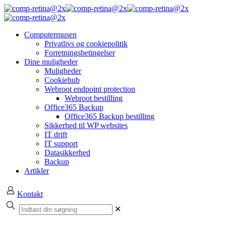
Computermusen
Privatlivs og cookiepolitik
Forretningsbetingelser
Dine muligheder
Muligheder
Cookiehub
Webroot endpoint protection
Webroot bestilling
Office365 Backup
Office365 Backup bestilling
Sikkerhed til WP websites
IT drift
IT support
Datasikkerhed
Backup
Artikler
Kontakt
✕