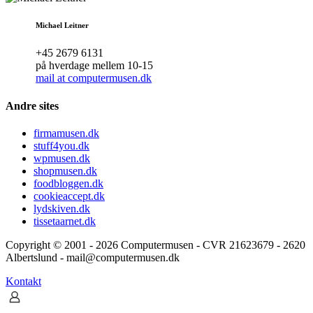
Michael Leitner
+45 2679 6131
på hverdage mellem 10-15
mail at computermusen.dk
Andre sites
firmamusen.dk
stuff4you.dk
wpmusen.dk
shopmusen.dk
foodbloggen.dk
cookieaccept.dk
lydskiven.dk
tissetaarnet.dk
Copyright © 2001 - 2026 Computermusen - CVR 21623679 - 2620
Albertslund - mail@computermusen.dk
Kontakt