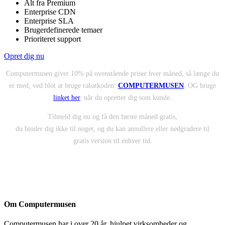
Alt fra Premium
Enterprise CDN
Enterprise SLA
Brugerdefinerede temaer
Prioriteret support
Opret dig nu
Computermusen giver 10% på ovenstående priser hver måned, så længe du
er med, ved blot at bruge rabatkoden:
COMPUTERMUSEN
, OG bruge
linket her
, når du opretter dig som kunde.
Tilmeld dig nu og få den første måned gratis,
du binder dig ikke til noget, og du kan annullere eller nedgradere til
gratis version til enhver tid.
Om Computermusen
Computermusen har i over 20 år, hjulpet virksomheder og